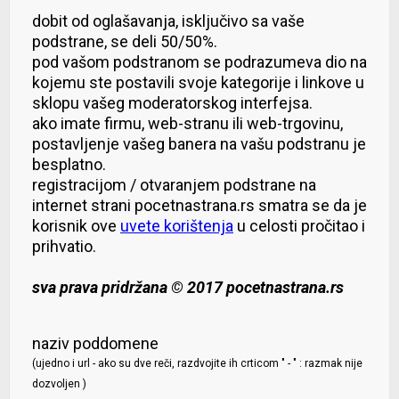
dobit od oglašavanja, isključivo sa vaše
podstrane, se deli 50/50%.
pod vašom podstranom se podrazumeva dio na
kojemu ste postavili svoje kategorije i linkove u
sklopu vašeg moderatorskog interfejsa.
ako imate firmu, web-stranu ili web-trgovinu,
postavljenje vašeg banera na vašu podstranu je
besplatno.
registracijom / otvaranjem podstrane na
internet strani pocetnastrana.rs smatra se da je
korisnik ove
uvete korištenja
u celosti pročitao i
prihvatio.
sva prava pridržana © 2017 pocetnastrana.rs
naziv poddomene
(ujedno i url - ako su dve reči, razdvojite ih crticom " - " : razmak nije
dozvoljen )