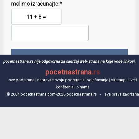
molimo izračunajte *
11 + 8 =
pocetnastrana.rs nije odgovorna za sadržaj web-strana na koje vode linkovi.
pocetnastrana
.rs
sve podstrane
|
napravite svoju podstranu
|
oglašavanje
|
sitemap
|
uveti
nazad na
korištenja
|
o nama
© 2004 pocetnastrana.com-2026 pocetnastrana.rs - sva prava zadržana