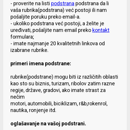
- proverite na listi
podstrana
podstrana da li
vaša rubrika(podstrana) već postoji ili nam
pošaljite poruku preko email-a.
- ukoliko podstrana već postoji, a želite je
uređivati, pošaljite nam email preko
kontakt
formulara;
- imate najmanje 20 kvalitetnih linkova od
izabrane rubrike.
primeri imena podstrane:
rubrike(podstrane) mogu biti iz različitih oblasti
kao sto su biznis, turizam, ribolov zatim razne
regije, države, gradovi, ako imate strast za
nečim
motori, automobili, biciklizam, r&b,rokenrol,
nautika, ronjenje itd.
oglašavanje na vašoj podstrani.