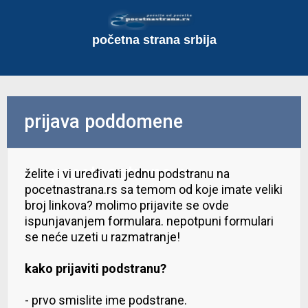
početna strana srbija
prijava poddomene
na pocetnastrana.rs
želite i vi uređivati jednu podstranu na
pocetnastrana.rs sa temom od koje imate veliki
broj linkova? molimo prijavite se ovde
ispunjavanjem formulara. nepotpuni formulari
se neće uzeti u razmatranje!
kako prijaviti podstranu?
- prvo smislite ime podstrane.